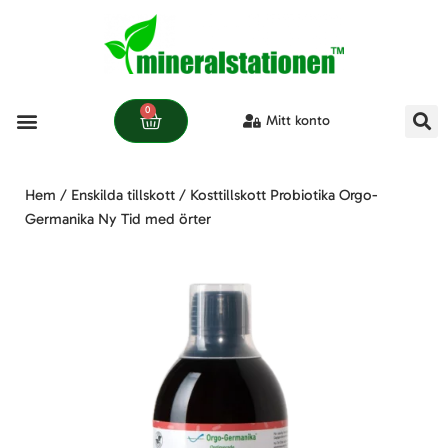
0
Mitt konto
Våra produkter
Hem
/
Enskilda tillskott
/ Kosttillskott Probiotika Orgo-
Germanika Ny Tid med örter