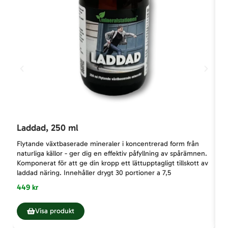
Laddad, 250 ml
C
Flytande växtbaserade mineraler i koncentrerad form från
Cl
naturliga källor - ger dig en effektiv påfyllning av spårämnen.
gr
Komponerat för att ge din kropp ett lättupptagligt tillskott av
ch
laddad näring. Innehåller drygt 30 portioner a 7,5
hj
449 kr
24
Visa produkt