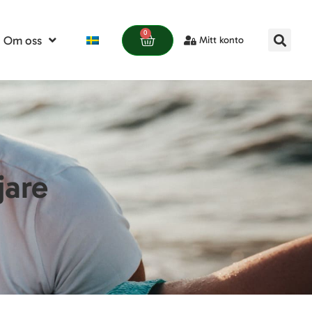
0
Om oss
Mitt konto
jare