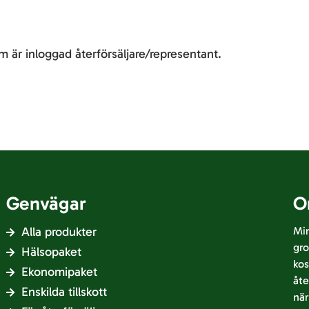
m är inloggad återförsäljare/representant.
Genvägar
O
Alla produkter
Min
gro
Hälsopaket
kos
Ekonomipaket
åte
Enskilda tillskott
nä