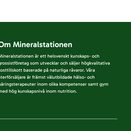
Om Mineralstationen
Mineralstationen är ett helsvenskt kunskaps- och
grossistföretag som utvecklar och säljer högkvalitativa
kosttillskott baserade på naturliga råvaror. Våra
återförsäljare är främst välutbildade hälso- och
näringsterapeuter inom olika kompetenser samt gym
med hög kunskapsnivå inom nutrition.