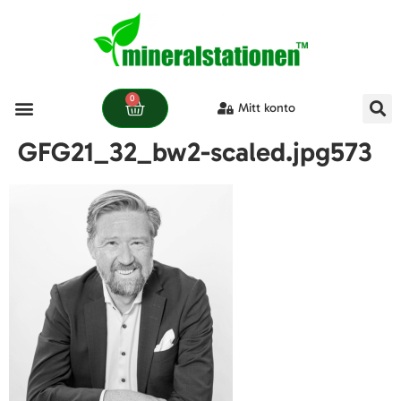
0
Mitt konto
Våra produkter
GFG21_32_bw2-scaled.jpg573