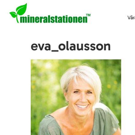
Vår
eva_olausson