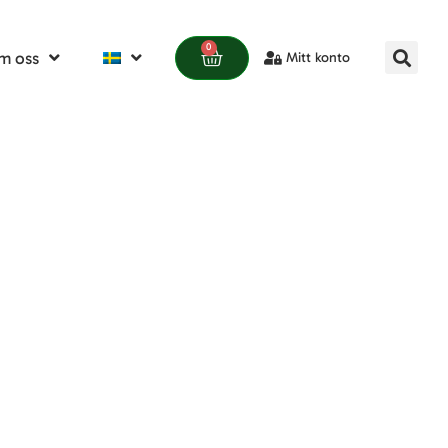
0
m oss
Mitt konto