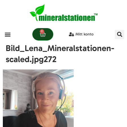
0
Mitt konto
Våra produkter
Bild_Lena_Mineralstationen-
scaled.jpg272