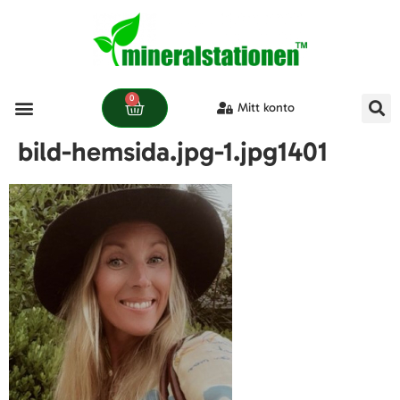
0
Mitt konto
Våra produkter
bild-hemsida.jpg-1.jpg1401