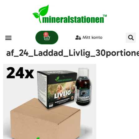
0
Mitt konto
af_24_Laddad_Livlig_30portion