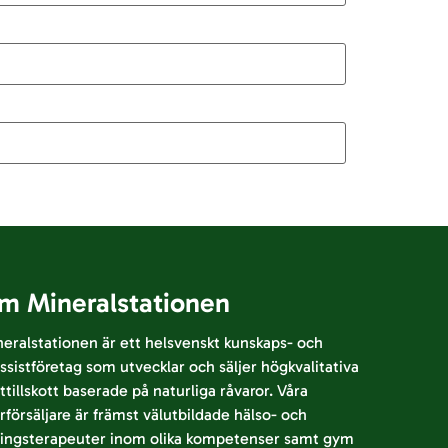
m Mineralstationen
eralstationen är ett helsvenskt kunskaps- och
ssistföretag som utvecklar och säljer högkvalitativa
ttillskott baserade på naturliga råvaror. Våra
rförsäljare är främst välutbildade hälso- och
ringsterapeuter inom olika kompetenser samt gym