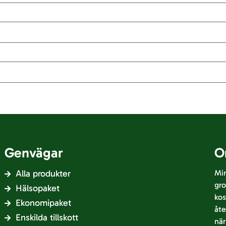
Genvägar
O
Alla produkter
Min
gro
Hälsopaket
kos
Ekonomipaket
åte
Enskilda tillskott
nä