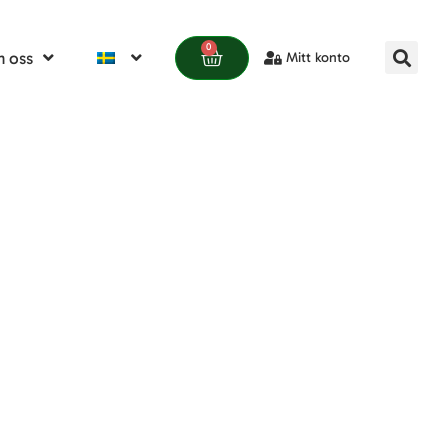
0
 oss
Mitt konto