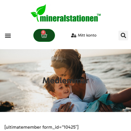
0
Mitt konto
Våra produkter
Medlemmar
[ultimatemember form_id=”10425″]